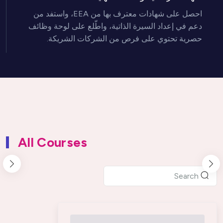
احصل على شهادات معترف بها من EEA، واستفد من 
دعم في إعداد السيرة الذاتية، واطّلع على لوحة وظائف 
حصرية تحتوي على فرص من الشركات الشريكة.

All Courses