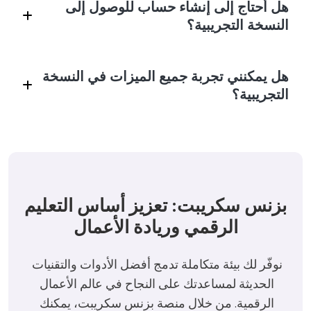
تعتمد مدة التجربة على خطتك المختارة، مما يمنحك فرصة
هل أحتاج إلى إنشاء حساب للوصول إلى
كافية لاختبار المحتوى والاستفادة منه.
النسخة التجريبية؟
عم، التسجيل مطلوب للوصول إلى جميع الميزات المتاحة
هل يمكنني تجربة جميع الميزات في النسخة
في التجربة المجانية.
التجريبية؟
ستتمكن من الوصول إلى مجموعة مختارة من الدورات
والموارد، مع فرصة الترقية للحصول على جميع الميزات.
بزنس سكريبت: تعزيز أساس التعليم
الرقمي وريادة الأعمال
نوفّر لك بيئة متكاملة تدمج أفضل الأدوات والتقنيات 
الحديثة لمساعدتك على النجاح في عالم الأعمال 
الرقمية. من خلال منصة بزنس سكريبت، يمكنك 