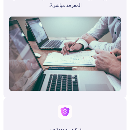
المعرفة مباشرةً. 

دعم مستمر